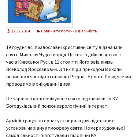
22.12.2014
Новини та поточна діяльність
19 грудня всі православні християни світу відзначали
свято Миколая Чудотворця. Це свято дійшло до нас з
часів Київської Русі, в 11 столітті його ввів князь
Всеволод Ярославович. З тих пір з приходом Миколи
починався час підготовки до Різдва і Нового Року, яке ми
проводимо в очікуванні дива.
Це чарівне і довгоочікуване свято відзначали і в КУ
Богодухівський психоневрологічний інтернат.
Адміністрація інтернату створила для підопічних
установи чарівну атмосферу свята. Номери художньої
самодіяльності підготували і підопічні КУ