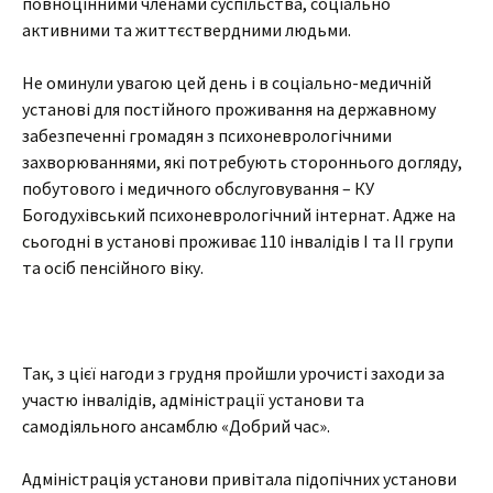
повноцінними членами суспільства, соціально
активними та життєствердними людьми.
Не оминули увагою цей день і в соціально-медичній
установі для постійного проживання на державному
забезпеченні громадян з психоневрологічними
захворюваннями, які потребують стороннього догляду,
побутового і медичного обслуговування – КУ
Богодухівський психоневрологічний інтернат. Адже на
сьогодні в установі проживає 110 інвалідів І та ІІ групи
та осіб пенсійного віку.
Так, з цієї нагоди з грудня пройшли урочисті заходи за
участю інвалідів, адміністрації установи та
самодіяльного ансамблю «Добрий час».
Адміністрація установи привітала підопічних установи