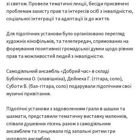
зі святом. Провели тематичні лекції, бесіди присвячені
проблемам захисту прав та інтересів осіб з інвалідністю,
соціальної інтеграції та адаптації їх до життя.
Для підопічних установи було організовано перегляд
художніх кінофільмів, та телепередач, спрямованих на
формування позитивної громадської думки щодо рівних
прав та можливостей людей з інвалідністю.
Самодіяльний ансамбль «Добрий час» в складі
Бубліченка О. (клавішніка), Дейнека Г. (гітара, соло),
Суботи В. (баз-гітара, соло) подарували підопічним свої
музичні привітання.
Підопічні установи з задоволенням грали в шашки та
шахмати, представили тематичну виставку малюнків,
співали душевних пісень разом з самодіяльним
ансамблем та танцювали під запальні ритми гри
чудового ансамблю.