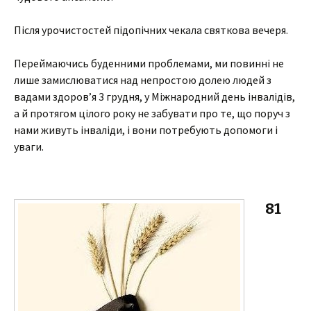
Після урочистостей підопічних чекала святкова вечеря.
Переймаючись буденними проблемами, ми повинні не
лише замислюватися над непростою долею людей з
вадами здоров’я 3 грудня, у Міжнародний день інвалідів,
а й протягом цілого року не забувати про те, що поруч з
нами живуть інваліди, і вони потребують допомоги і
уваги.
81