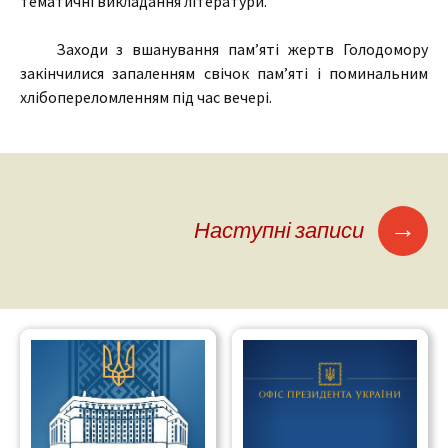
тематичні викладання літератури.
Заходи з вшанування пам’яті жертв Голодомору
закінчилися запаленням свічок пам’яті і поминальним
хлібопереломленням під час вечері.
→
Наступні записи
Навігація по
публікаціям