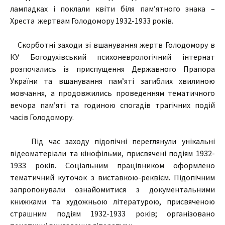
лампадках і поклали квіти біля пам’ятного знака –
Хреста жертвам Голодомору 1932-1933 років.
Скорботні заходи зі вшанування жертв Голодомору в
КУ Богодухівський психоневрологічний інтернат
розпочались із приспущення Державного Прапора
України та вшанування пам’яті загиблих хвилиною
мовчання, а продовжились проведенням тематичного
вечора пам’яті та годиною спогадів трагічних подій
часів Голодомору.
Під час заходу підопічні переглянули унікальні
відеоматеріали та кінофільми, присвячені подіям 1932-
1933 років. Соціальним працівником оформлено
тематичний куточок з виставкою-реквієм. Підопічним
запропонували ознайомитися з документальними
книжками та художньою літературою, присвяченою
страшним подіям 1932-1933 років; організовано