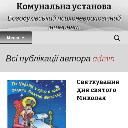
Комунальна установа
Богодухівський психоневрологічний
інтернат
Переміститись до тексту
Найти:
Меню
Всі публікації автора
admin
Святкування
дня святого
Миколая