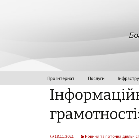
Бо
Переміститись до тексту
Про Інтернат
Послуги
Інфрастру
Інформаційн
Керівництво та
структура установи
грамотності
Нормативні документи
Графік роботи
18.11.2021
Новини та поточна діяльніс
Громадська рада