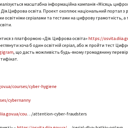
і реалізується масштабна інформаційна кампанія «Місяць цифро
 Дія.Цифрова освіта. Проект охоплює національний портал з 
и освітніми серіалами та тестами на цифрову грамотність, а 
світи.
итися з платформою «Дія. Цифрова освіта»
https://osvita.diia.g
реглянути хоча б один освітній серіал, або ж пройти тест Ци
igigram
, що дасть можливість будь-якому громадянину перевір
тифікат.
.gov.ua/courses/cyber-hygiene
urses/cybernanny
diia.gov.ua/cou
…/attention-cyber-fraudsters
ернеті» –
https://osvita.diia.gov.ua/
…/serial-dlya-batkiv-onlayn…