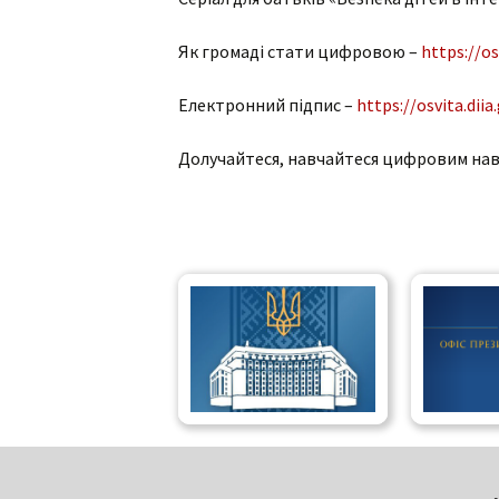
Як громаді стати цифровою –
https://os
Електронний підпис –
https://osvita.diia
Долучайтеся, навчайтеся цифровим нави