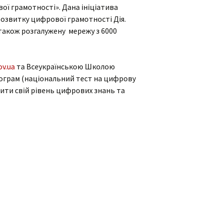
вої грамотності». Дана ініціатива
розвитку цифрової грамотності Дія.
також розгалужену мережу з 6000
ov.ua
та Всеукраїнською Школою
фрограм (національний тест на цифрову
ити свій рівень цифрових знань та