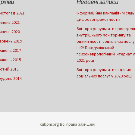
рхіви
Недавні записи
истопад 2021
Інформаційна кампанія «Місяць
цифрової грамотності»
ипень 2021
Звіт про результати проведен
ипень 2020
внутрішнього моніторингу та
ервень 2019
оцінки якості соціальних послу
в КУ Богодухівський
равень 2017
психоневрологічний інтернат у
равень 2015
2021 році
ютий 2015
Звіт про результати наданих
соціальних послуг у 2020 році
рудень 2014
kubpni.org Всі права захищені