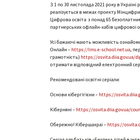
З 1 по 30 листопада 2021 року в Україн
реалізується в межах проекту Мінцифри
Цифрова освіта з понад 65 безоплатним
партнерських офлайн-хабів цифрової о
Усі бажаючі мають можливість ознайом
Онлайн –
https://lms.e-school.net.ua
, пе
грамотність)
https://osvita.diia.gov.ua/d
отримати відповідний електронний сер
Рекомендовані освітні серіали:
Основи кібергігієни –
https://osvita.diia
Кіберняні –
https://osvita.diia.gov.ua/co
Обережно! Кібершахраї –
https://osvita.
Серіал для батьків «Безпека дітей в інт