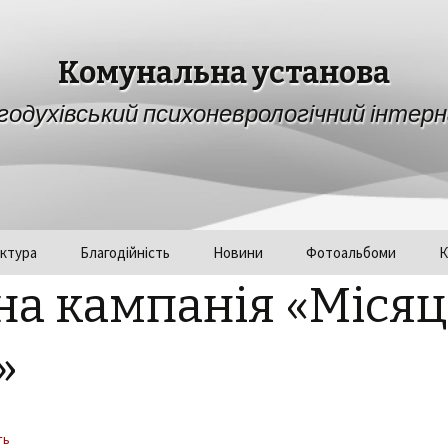
Комунальна установа
годухівський психоневрологічний інтер
ктура
Благодійність
Новини
Фотоальбоми
К
а кампанія «Місяц
»
ть