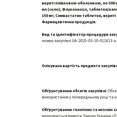
вкриті плівковою оболонкою, по 500 мг
мл (скло); Флуконазол, таблетки/капсу
150 мг; Симвастатин таблетки, вкриті
Фармацевтична продукція.
Вид та ідентифікатор процедури заку
номер закупівлі UA-2025-03-10-011613-a.
Очікувана вартість предмета закупівл
Обґрунтування
обсягів закупівлі
: Обс
використання у попередньому році та о
Обґрунтування
технічних та якісних 
враховується вимоги Закону України «Пр