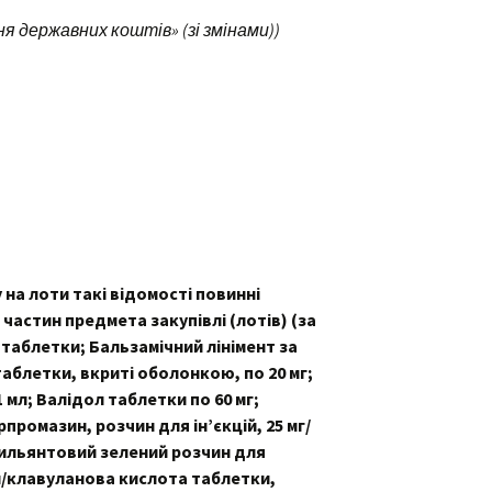
 державних коштів» (зі змінами))
 на лоти такі відомості повинні
частин предмета закупівлі (лотів) (за
 таблетки; Бальзамічний лінімент за
таблетки, вкриті оболонкою, по 20 мг;
1 мл; Валідол таблетки по 60 мг;
орпромазин, розчин для ін’єкцій, 25 мг/
; Брильянтовий зелений розчин для
лін/клавуланова кислота таблетки,