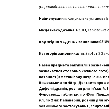
(оприлюднюється на виконання постан
Найменування:
Комунальна установа Б
Місцезнаходження:
62103, Харківська о
Код згідно з ЄДРПОУ замовника:
03189
Категорія замовника:
пп. 3 п.4 ст.2 За
Назва предмета закупівлі із зазначен
зазначатися стосовно кожного лота) т
наявності):
Метамізолу натрію 500 мг 
Вишевським по 40 гр; Декскетопрофен 
Дифенгідрамін, розчин для ін’єкцій, 10
Фуросемід, таблетки, по 40 мг; Піридок
мл, по 2 мл; Папаверин, розчин для ін’
зовнішнього застосування, спиртовий 