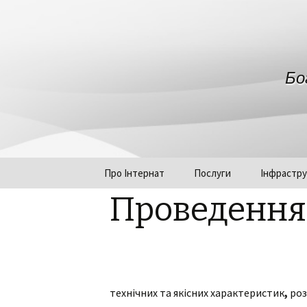
Бо
Переміститись до тексту
Про Інтернат
Послуги
Інфрастру
Проведення 
Керівництво та
структура установи
Нормативні документи
Графік роботи
технічних та якісних характеристик
,
роз
Громадська рада