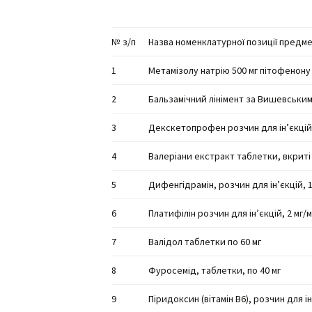
№ з/п
Назва номенклатурної позиції предме
1
Метамізолу натрію 500 мг пітофенону
2
Бальзамічний лінімент за Вишевським 
3
Декскетопрофен розчин для ін’єкцій 2
4
Валеріани екстракт таблетки, вкриті
5
Дифенгідрамін, розчин для ін’єкцій, 1
6
Платифілін розчин для ін’єкцій, 2 мг/м
7
Валідол таблетки по 60 мг
8
Фуросемід, таблетки, по 40 мг
9
Піридоксин (вітамін В6), розчин для ін’