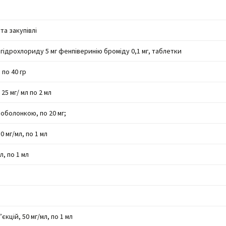
та закупівлі
 гідрохлориду 5 мг фенпіверинію броміду 0,1 мг, таблетки
по 40 гр
5 мг/ мл по 2 мл
 оболонкою, по 20 мг;
0 мг/мл, по 1 мл
л, по 1 мл
єкцій, 50 мг/мл, по 1 мл