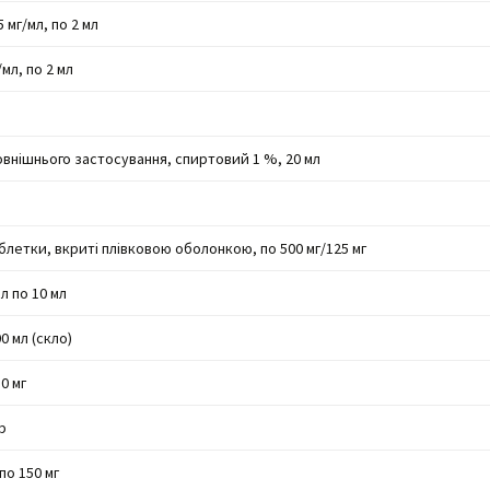
 мг/мл, по 2 мл
мл, по 2 мл
внішнього застосування, спиртовий 1 %, 20 мл
летки, вкриті плівковою оболонкою, по 500 мг/125 мг
л по 10 мл
0 мл (скло)
0 мг
р
по 150 мг