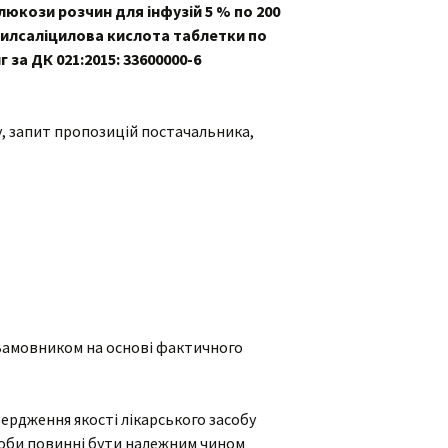
Глюкози розчин для інфузій 5 % по 200
цетилсаліцилова кислота таблетки по
мг
за ДК 021:2015: 33600000-6
, запит пропозицій постачальника,
 Замовником на основі фактичного
вердження якості лікарського засобу
асоби повинні бути належним чином