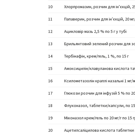
10
Хлорпромазин, розчин для ін’єкцій, 25
11
Папаверин, розчин для ін’єкцій, 20 мг/
12
Ацикловір мазь 2,5 % по 5 г у тубі
13
Брильянтовий зелений розчин для зо
14
Тербінафін, крем/гель, 1 %, по 15 г
15
Амоксицилін/клавуланова кислота таб
16
Ксилометазолін краплі назальні 1 мг/м
17
Глюкози розчин для інфузій 5 % по 20
18
Флуконазол, таблетки/капсули, по 15
19
Міконазол крем/гель по 20 мг/г по 15 г
20
Ацетилсаліцилова кислота таблетки 