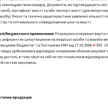
у законодавством порядку. Документи, які підтверджують якіст
 засіб, сертифікат якості та/або паспорт якості (для імпортов
асобу). Якісні та технічні характеристики заявленої кількості л
тва та оптимального співвідношення ціни та якості.
івлі/бюджетного призначення
: Розрахунок очікуваної варто
 референтне ціноутворення на лікарські засоби та вироби м
місцевих бюджетів” та Постанови КМУ від 17.10.2008
№
955 «П
 товару здійснювався відповідно очікуваним обсягам закупівлі 
у доступі, в тому числі на сайтах постачальників відповідног
й системі закупівель
евтична продукція