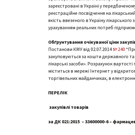
зареєстровані в Україні у передбаченом
реєстраційне посвідчення на лікарський
якість ввезеного в Україну лікарського з
урахуванням реальних потреб підприємс
Обґрунтування очікуваної ціни закуп
Постанови КМУ від 02.07.2014
№ 240
“Про
закуповуються за кошти державного та 
лікарські засоби». Розрахунок вартості
міститься в мережі Інтернет у відкритом
торгівельних майданчиках, в електронні
ПЕРЕЛІК
закупівлі товарів
за ДК 021:2015 – 33600000-6 – фармац