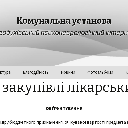
Комунальна установа
годухівський психоневрологічний інтер
ктура
Благодійність
Новини
Фотоальбоми
К
закупівлі лікарськ
ОБҐРУНТУВАННЯ
міру бюджетного призначення, очікуваної вартості предмета з