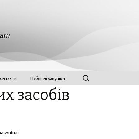
нат
Найти:
онтакти
Публічні закупівлі
их засобів
акупівлі