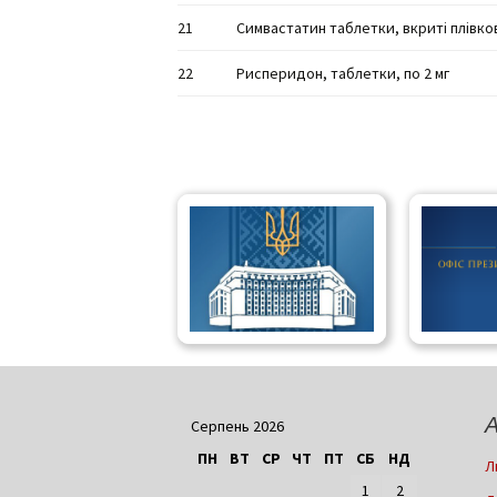
21
Симвастатин таблетки, вкриті плівко
22
Рисперидон, таблетки, по 2 мг
А
Серпень 2026
ПН
ВТ
СР
ЧТ
ПТ
СБ
НД
Л
1
2