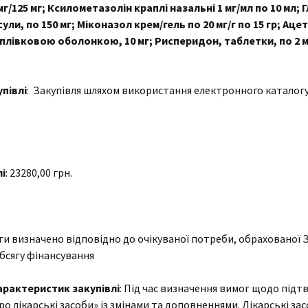
/125 мг; Ксилометазолін краплі назальні 1 мг/мл по 10 мл; 
ли, по 150 мг; Міконазол крем/гель по 20 мг/г по 15 гр; А
 плівковою оболонкою, 10 мг; Рисперидон, таблетки, по 2 
півлі
: Закупівля шляхом використання електронного каталогу
і
: 23280,00 грн.
яги визначено відповідно до очікуваної потреби, обрахованої
бсягу фінансування
характеристик закупівлі
: Під час визначення вимог щодо підт
о лікарські засоби» із змінами та доповненнями. Лікарські з