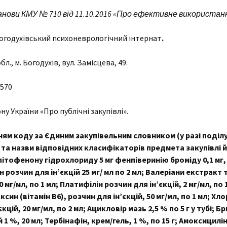
ови КМУ № 710 від 11.10.2016 «Про ефективне використання
огодухівський психоневрологічний інтернат
.
бл., м. Богодухів, вул. Замісцева, 49.
570
кону України «Про публічні закупівлі».
ням коду за Єдиним закупівельним словником (у разі поділу
а назви відповідних класифікаторів предмета закупівлі й 
пітофенону гідрохлориду 5 мг фенпіверинію броміду 0,1 мг,
розчин для ін’єкцій 25 мг/ мл по 2 мл; Валеріани екстракт 
 мг/мл, по 1 мл; Платифілін розчин для ін’єкцій, 2 мг/мл, по 
син (вітамін В6), розчин для ін’єкцій, 50 мг/мл, по 1 мл; Хл
єкцій, 20 мг/мл, по 2 мл; Ацикловір мазь 2,5 % по 5 г у тубі
1 %, 20 мл; Тербінафін, крем/гель, 1 %, по 15 г; Амоксици